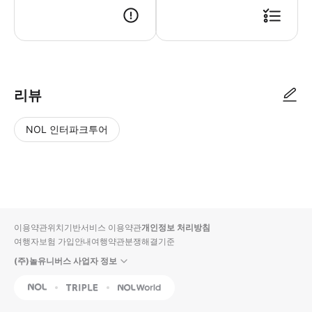
리뷰
NOL 인터파크투어
NOL
별
사
에서
점
진/
작성
높
동
된
은
영
리뷰
순
상
이용약관
위치기반서비스 이용약관
개인정보 처리방침
입니
여행자보험 가입안내
여행약관
분쟁해결기준
다.
(주)놀유니버스 사업자 정보
별
사
NOL
Triple
Interpark Global
점
진/