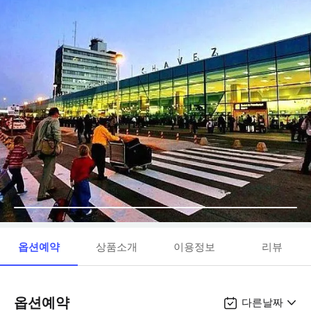
옵션예약
상품소개
이용정보
리뷰
옵션예약
다른날짜