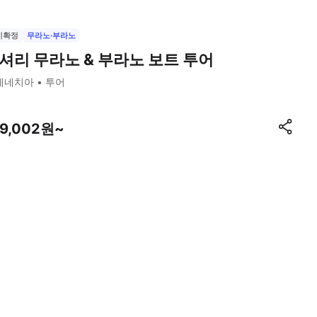
시확정
무라노·부라노
셔리 무라노 & 부라노 보트 투어
베네치아
투어
19,002원~