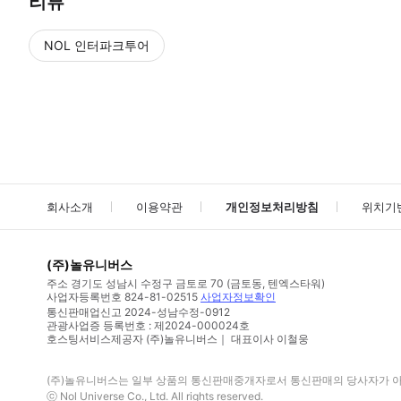
리뷰
NOL 인터파크투어
NOL
에서 작성된 리뷰 입니다.
별점 높은순
별점 높은순
회사소개
이용약관
개인정보처리방침
위치기
(주)놀유니버스
주소
경기도 성남시 수정구 금토로 70 (금토동, 텐엑스타워)
사업자등록번호
824-81-02515
사업자정보확인
통신판매업신고
2024-성남수정-0912
관광사업증 등록번호 : 제2024-000024호
호스팅서비스제공자 (주)놀유니버스｜ 대표이사 이철웅
(주)놀유니버스
는 일부 상품의 통신판매중개자로서 통신판매의 당사자가 아니
ⓒ
Nol Universe Co
., Ltd. All rights reserved.