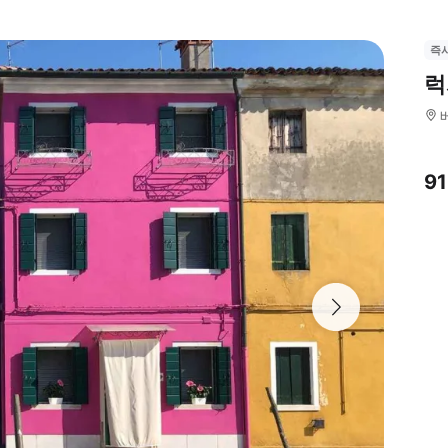
즉
럭
9