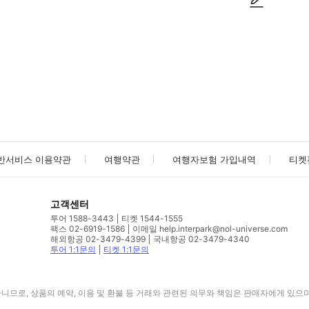
사진/동영상
사진/동영상
반서비스 이용약관
여행약관
여행자보험 가입내역
티켓
고객센터
투어 1588-3443
티켓 1544-1555
팩스 02-6919-1586
이메일 help.interpark@nol-universe.com
해외항공 02-3479-4399
국내항공 02-3479-4340
투어 1:1문의
티켓 1:1문의
므로, 상품의 예약, 이용 및 환불 등 거래와 관련된 의무와 책임은 판매자에게 있으