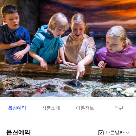
옵션예약
상품소개
이용정보
리뷰
옵션예약
다른날짜