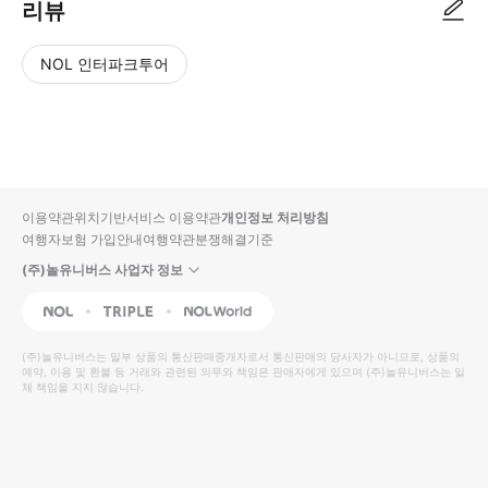
리뷰
NOL 인터파크투어
NOL
별
사
에서
점
진/
작성
높
동
된
은
영
리뷰
순
상
이용약관
위치기반서비스 이용약관
개인정보 처리방침
입니
여행자보험 가입안내
여행약관
분쟁해결기준
다.
(주)놀유니버스 사업자 정보
별
사
NOL
Triple
Interpark Global
점
진/
높
동
(주)놀유니버스
는 일부 상품의 통신판매중개자로서 통신판매의 당사자가 아니므로, 상품의
예약, 이용 및 환불 등 거래와 관련된 의무와 책임은 판매자에게 있으며
은
영
(주)놀유니버스
는 일
체 책임을 지지 않습니다.
순
상