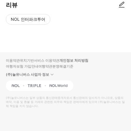
리뷰
NOL 인터파크투어
NOL
별
사
에서
점
진/
작성
높
동
된
은
영
리뷰
순
상
이용약관
위치기반서비스 이용약관
개인정보 처리방침
입니
여행자보험 가입안내
여행약관
분쟁해결기준
다.
(주)놀유니버스 사업자 정보
별
사
NOL
Triple
Interpark Global
점
진/
높
동
(주)놀유니버스
는 일부 상품의 통신판매중개자로서 통신판매의 당사자가 아니므로, 상품의
예약, 이용 및 환불 등 거래와 관련된 의무와 책임은 판매자에게 있으며
은
영
(주)놀유니버스
는 일
체 책임을 지지 않습니다.
순
상