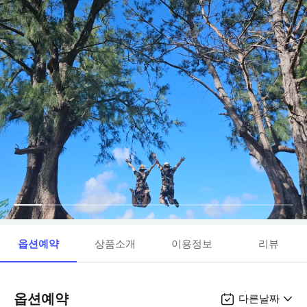
옵션예약
상품소개
이용정보
리뷰
옵션예약
다른날짜