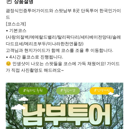
상품설명
괌정식인증투어가이드와 스팟남부 8곳 단독투어 한국인가이
드
[코스소개]
• 기본코스
(사랑의절벽/에메랄드밸리/탈리팍다리/세티베이전망대/솔레
다드요세/메리조부두/이나라한천연풀장)
고객님과 현지가이드가 함께 코스를 조율 후 이동합니다.
• 4시간 풀코스로 진행됩니다.
😊 인생샷이 나오는 스팟들을 코스에 가득 채웠어요! 가이드
가 직접 사진촬영도 해드려요~