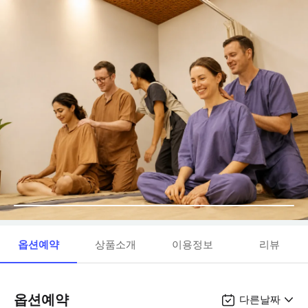
옵션예약
상품소개
이용정보
리뷰
옵션예약
다른날짜