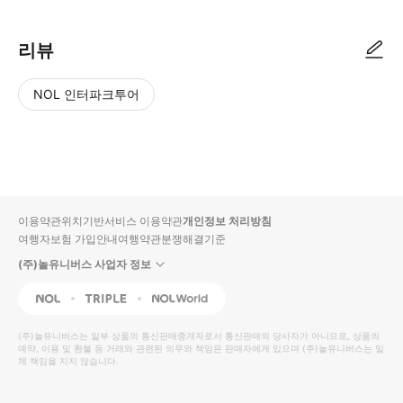
리뷰
NOL 인터파크투어
NOL
별
사
에서
점
진/
작성
높
동
된
은
영
리뷰
순
상
이용약관
위치기반서비스 이용약관
개인정보 처리방침
입니
여행자보험 가입안내
여행약관
분쟁해결기준
다.
(주)놀유니버스 사업자 정보
별
사
NOL
Triple
Interpark Global
점
진/
높
동
(주)놀유니버스
는 일부 상품의 통신판매중개자로서 통신판매의 당사자가 아니므로, 상품의
예약, 이용 및 환불 등 거래와 관련된 의무와 책임은 판매자에게 있으며
은
영
(주)놀유니버스
는 일
체 책임을 지지 않습니다.
순
상