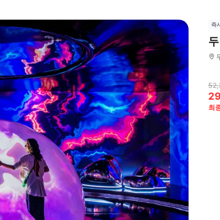
즉
두
52,
2
최