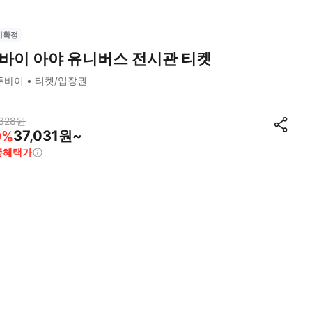
시확정
바이 아야 유니버스 전시관 티켓
두바이
티켓/입장권
328
원
37,031원~
9
%
종혜택가