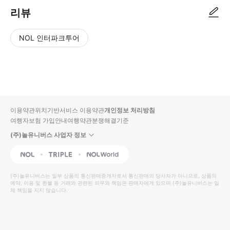
리뷰
NOL 인터파크투어
NOL
별
사
에서
점
진/
작성
높
동
된
은
영
리뷰
순
상
이용약관
위치기반서비스 이용약관
개인정보 처리방침
입니
여행자보험 가입안내
여행약관
분쟁해결기준
다.
(주)놀유니버스 사업자 정보
별
사
NOL
Triple
Interpark Global
점
진/
높
동
(주)놀유니버스
는 일부 상품의 통신판매중개자로서 통신판매의 당사자가 아니므로, 상품의
예약, 이용 및 환불 등 거래와 관련된 의무와 책임은 판매자에게 있으며
은
영
(주)놀유니버스
는 일
체 책임을 지지 않습니다.
순
상