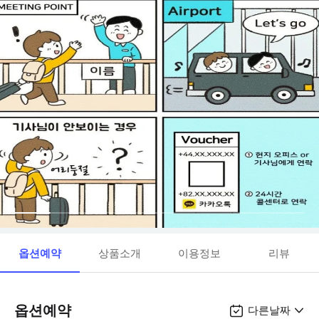
옵션예약
상품소개
이용정보
리뷰
옵션예약
다른날짜