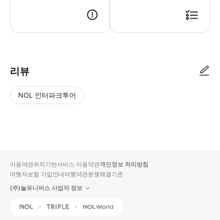
★★ 픽업 순서 (비행기 도착 후) ★★ ① 입국 심사 → ② 수화물 찾기(
리뷰
NOL 인터파크투어
NOL
별
사
에서
점
진/
작성
높
동
된
은
영
리뷰
순
상
이용약관
위치기반서비스 이용약관
개인정보 처리방침
입니
여행자보험 가입안내
여행약관
분쟁해결기준
다.
(주)놀유니버스 사업자 정보
별
사
NOL
Triple
Interpark Global
점
진/