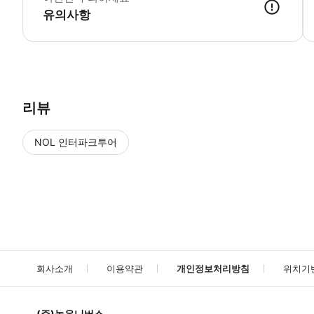
유의사항
▶ 사용방법 입국 시 스마트폰 티켓을 보여주고 면제에 서명하세요.
리뷰
NOL 인터파크투어
NOL
에서 작성된 리뷰 입니다.
별점 높은순
별점 높은순
회사소개
이용약관
개인정보처리방침
위치기
(주)놀유니버스