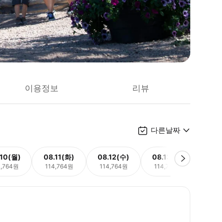
이용정보
리뷰
다른날짜
.10(월)
08.11(화)
08.12(수)
08.13(목)
08.
4,764원
114,764원
114,764원
114,764원
114