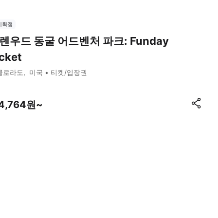
시확정
렌우드 동굴 어드벤처 파크: Funday
cket
콜로라도
미국
티켓/입장권
14,764원~