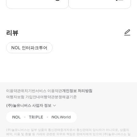
● 예약접수 후 확정이 되면 이용가능합니다. ● 바우처에 안내된 사용 방법
리뷰
NOL 인터파크투어
NOL
별
사
에서
점
진/
작성
높
동
된
은
영
리뷰
순
상
이용약관
위치기반서비스 이용약관
개인정보 처리방침
입니
여행자보험 가입안내
여행약관
분쟁해결기준
다.
(주)놀유니버스 사업자 정보
별
사
NOL
Triple
Interpark Global
점
진/
높
동
(주)놀유니버스
는 일부 상품의 통신판매중개자로서 통신판매의 당사자가 아니므로, 상품의
예약, 이용 및 환불 등 거래와 관련된 의무와 책임은 판매자에게 있으며
은
영
(주)놀유니버스
는 일