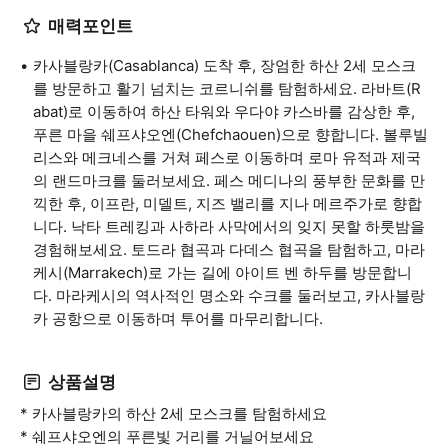
매력포인트
카사블랑카(Casablanca) 도착 후, 장엄한 하산 2세 모스크
를 방문하고 활기 넘치는 코르니쉬를 탐험하세요. 라바트(R
abat)로 이동하여 하산 타워와 우다야 카스바를 감상한 후,
푸른 마을 쉐프샤오엔(Chefchaouen)으로 향합니다. 볼루빌
리스와 메크네스를 거쳐 페스로 이동하며 로마 유적과 제국
의 랜드마크를 둘러보세요. 페스 메디나의 풍부한 문화를 만
끽한 후, 이프란, 미델트, 지즈 밸리를 지나 메르주가로 향합
니다. 낙타 트레킹과 사하라 사막에서의 잊지 못할 하룻밤을
경험해보세요. 토드라 협곡과 다데스 협곡을 탐험하고, 마라
케시(Marrakech)로 가는 길에 아이트 벤 하두를 방문합니
다. 마라케시의 역사적인 명소와 수크를 둘러보고, 카사블랑
카 공항으로 이동하며 투어를 마무리합니다.
상품설명
* 카사블랑카의 하산 2세 모스크를 탐험하세요
* 쉐프샤오엔의 푸른빛 거리를 거닐어보세요