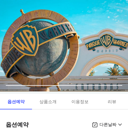
옵션예약
상품소개
이용정보
리뷰
옵션예약
다른날짜