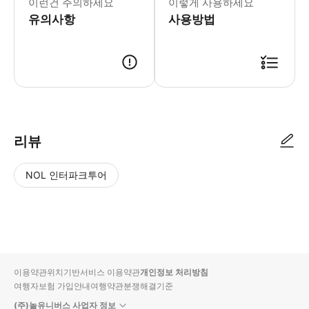
이런건 주의하세요
이렇게 사용하세요
유의사항
사용방법
리뷰
NOL 인터파크투어
NOL
별
사
에서
점
진/
작성
높
동
된
은
영
리뷰
순
상
이용약관
위치기반서비스 이용약관
개인정보 처리방침
입니
여행자보험 가입안내
여행약관
분쟁해결기준
다.
(주)놀유니버스 사업자 정보