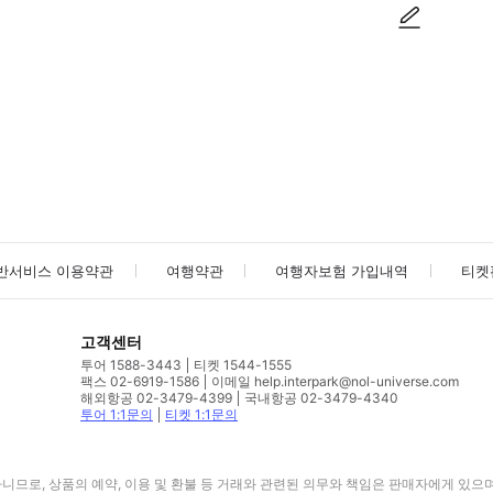
사진/동영상
사진/동영상
반서비스 이용약관
여행약관
여행자보험 가입내역
티켓
고객센터
투어 1588-3443
티켓 1544-1555
팩스 02-6919-1586
이메일 help.interpark@nol-universe.com
해외항공 02-3479-4399
국내항공 02-3479-4340
투어 1:1문의
티켓 1:1문의
므로, 상품의 예약, 이용 및 환불 등 거래와 관련된 의무와 책임은 판매자에게 있으