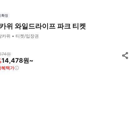
시확정
카위 와일드라이프 파크 티켓
랑카위
티켓/입장권
674
원
14,478원~
%
종혜택가