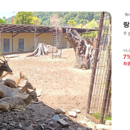
즉
랑
15,
7
최