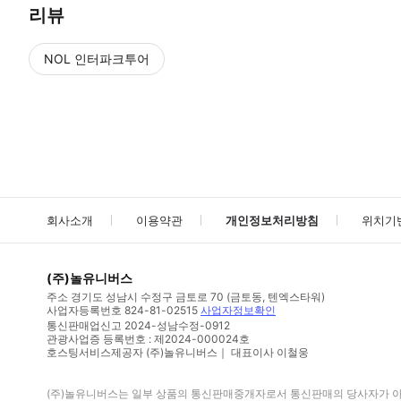
리뷰
NOL 인터파크투어
NOL
에서 작성된 리뷰 입니다.
별점 높은순
별점 높은순
회사소개
이용약관
개인정보처리방침
위치기
(주)놀유니버스
주소
경기도 성남시 수정구 금토로 70 (금토동, 텐엑스타워)
사업자등록번호
824-81-02515
사업자정보확인
통신판매업신고
2024-성남수정-0912
관광사업증 등록번호 : 제2024-000024호
호스팅서비스제공자 (주)놀유니버스｜ 대표이사 이철웅
(주)놀유니버스
는 일부 상품의 통신판매중개자로서 통신판매의 당사자가 아니