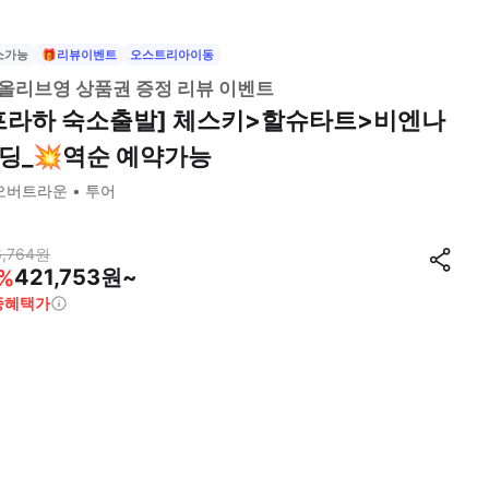
소가능
🎁리뷰이벤트
오스트리아이동
올리브영 상품권 증정 리뷰 이벤트
프라하 숙소출발] 체스키>할슈타트>비엔나
딩_💥역순 예약가능
오버트라운
투어
,764
원
421,753원~
%
종혜택가