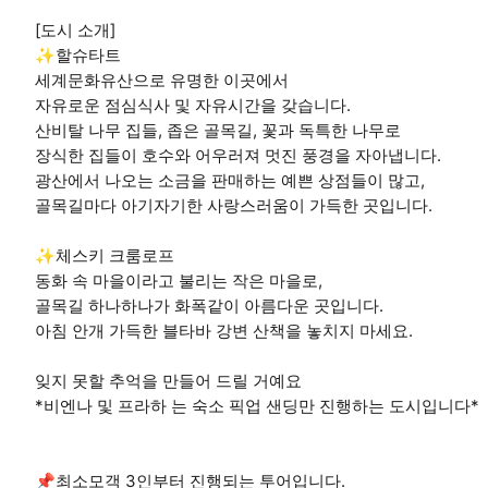
[도시 소개]
✨할슈타트
세계문화유산으로 유명한 이곳에서
자유로운 점심식사 및 자유시간을 갖습니다.
산비탈 나무 집들, 좁은 골목길, 꽃과 독특한 나무로
장식한 집들이 호수와 어우러져 멋진 풍경을 자아냅니다.
광산에서 나오는 소금을 판매하는 예쁜 상점들이 많고,
골목길마다 아기자기한 사랑스러움이 가득한 곳입니다.
✨체스키 크룸로프
동화 속 마을이라고 불리는 작은 마을로,
골목길 하나하나가 화폭같이 아름다운 곳입니다.
아침 안개 가득한 블타바 강변 산책을 놓치지 마세요.
잊지 못할 추억을 만들어 드릴 거예요
*비엔나 및 프라하 는 숙소 픽업 샌딩만 진행하는 도시입니다*
📌최소모객 3인부터 진행되는 투어입니다.