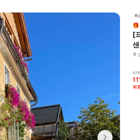
취

[
샌
476
11
최