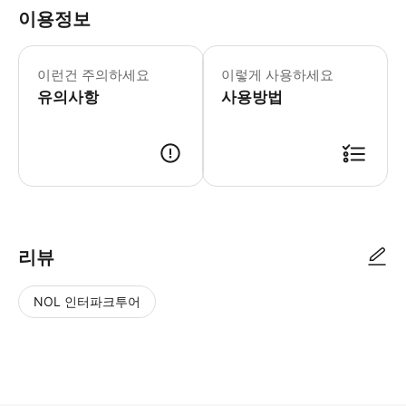
이용정보
가이드 투어를 선택하신 분들의 경우, 
이런건 주의하세요
이렇게 사용하세요
유의사항
사용방법
● 예약접수 후 확정이 되면 이용가능합니다. ● 바우처에 안내된 사용 방법
리뷰
NOL 인터파크투어
NOL
별
사
에서
점
진/
작성
높
동
된