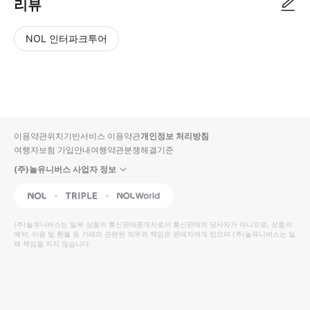
리뷰
NOL 인터파크투어
NOL
별
사
에서
점
진/
작성
높
동
된
은
영
리뷰
순
상
이용약관
위치기반서비스 이용약관
개인정보 처리방침
입니
여행자보험 가입안내
여행약관
분쟁해결기준
다.
(주)놀유니버스 사업자 정보
별
사
NOL
Triple
Interpark Global
점
진/
높
동
(주)놀유니버스
는 일부 상품의 통신판매중개자로서 통신판매의 당사자가 아니므로, 상품의
예약, 이용 및 환불 등 거래와 관련된 의무와 책임은 판매자에게 있으며
은
영
(주)놀유니버스
는 일
체 책임을 지지 않습니다.
순
상