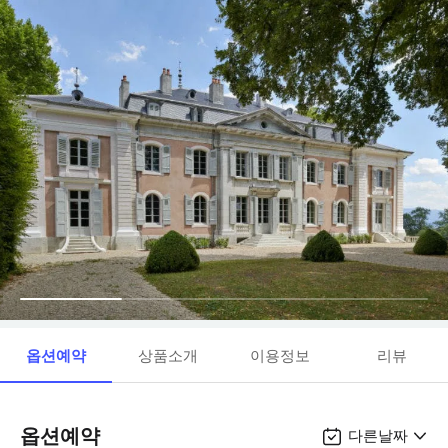
옵션예약
상품소개
이용정보
리뷰
옵션예약
다른날짜