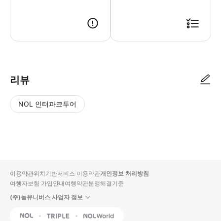
- 이용 안내 - 지점명 & 주소 * 타쿠마루야마(TAKU円山) * 주소: 27 
리뷰
NOL 인터파크투어
NOL
별
사
에서
점
진/
작성
높
동
된
은
영
리뷰
순
상
이용약관
위치기반서비스 이용약관
개인정보 처리방침
입니
여행자보험 가입안내
여행약관
분쟁해결기준
다.
(주)놀유니버스 사업자 정보
별
사
NOL
Triple
Interpark Global