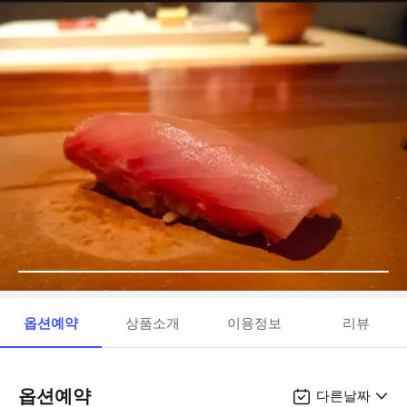
옵션예약
상품소개
이용정보
리뷰
옵션예약
다른날짜