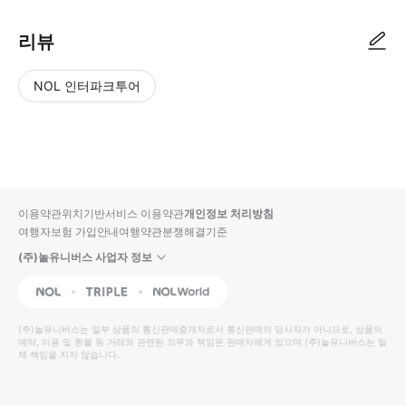
리뷰
NOL 인터파크투어
NOL
별
사
에서
점
진/
작성
높
동
된
은
영
리뷰
순
상
이용약관
위치기반서비스 이용약관
개인정보 처리방침
입니
여행자보험 가입안내
여행약관
분쟁해결기준
다.
(주)놀유니버스 사업자 정보
별
사
NOL
Triple
Interpark Global
점
진/
높
동
(주)놀유니버스
는 일부 상품의 통신판매중개자로서 통신판매의 당사자가 아니므로, 상품의
예약, 이용 및 환불 등 거래와 관련된 의무와 책임은 판매자에게 있으며
은
영
(주)놀유니버스
는 일
체 책임을 지지 않습니다.
순
상