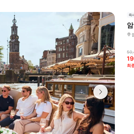
즉
암
50
19
최