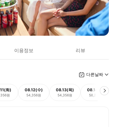
이용정보
리뷰
다른날짜
.11(화)
08.12(수)
08.13(목)
08.14(금)
08.
,356원
54,356원
54,356원
58,238원
58,