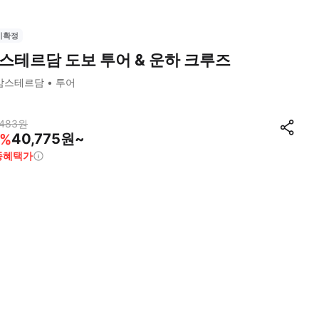
시확정
스테르담 도보 투어 & 운하 크루즈
암스테르담
투어
,483
원
40,775원~
%
종혜택가