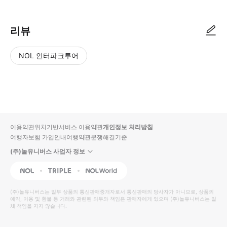
리뷰
NOL 인터파크투어
NOL
별
사
에서
점
진/
작성
높
동
된
은
영
리뷰
순
상
이용약관
위치기반서비스 이용약관
개인정보 처리방침
입니
여행자보험 가입안내
여행약관
분쟁해결기준
다.
(주)놀유니버스 사업자 정보
별
사
NOL
Triple
Interpark Global
점
진/
높
동
(주)놀유니버스
는 일부 상품의 통신판매중개자로서 통신판매의 당사자가 아니므로, 상품의
예약, 이용 및 환불 등 거래와 관련된 의무와 책임은 판매자에게 있으며
은
영
(주)놀유니버스
는 일
체 책임을 지지 않습니다.
순
상