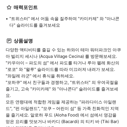
매력포인트
"트위스터" 에서 어둠 속을 질주하며 "카미카제" 와 "아나콘
다" 슬라이드를 즐겨보세요
상품설명
다양한 액티비티를 즐길 수 있는 하와이 테마 워터파크인 아쿠
아 빌리지 세시나 (Acqua Village Cecina) 를 방문해보세요.
"카우아이 – 파도의 섬" 에서 파도를 타거나 루아 펠레 화산의
"로코" 와 "왈루" 슬라이드를 따라 미끄러져 내려가 보세요.
"와일레 라군" 에서 휴식을 취하세요.
"포하쿠" 에서 친구들과 경쟁하고, "트위스터" 의 우여곡절을
즐기고, 고속 "카미카제" 와 "아나콘다" 슬라이드를 즐겨보세
요.
모든 연령대에 적합한 게임을 제공하는 "파라다이스 아일랜
드", "펀 아일랜드", "모쿠 – 어린이 섬" 등 가족 친화적인 지역
을 즐기세요. 알로하 푸드 (Aloha Food) 에서 섬에서 영감을
얻은 요리를 맛보거나 바카디 (Bacardi) 의 티키 바 (Tiki Bar)