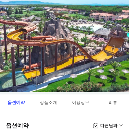
옵션예약
상품소개
이용정보
리뷰
옵션예약
다른날짜