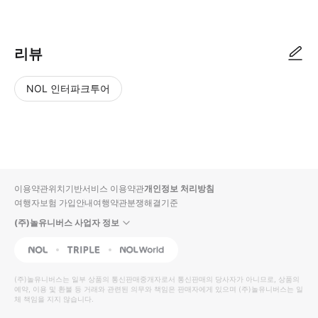
▶ 사용방법 * 1STICKET 전용 입구에서 티켓의 QR 코드를 제시하세요.
리뷰
NOL 인터파크투어
NOL
별
사
에서
점
진/
작성
높
동
된
은
영
리뷰
순
상
이용약관
위치기반서비스 이용약관
개인정보 처리방침
입니
여행자보험 가입안내
여행약관
분쟁해결기준
다.
(주)놀유니버스 사업자 정보
별
사
NOL
Triple
Interpark Global
점
진/
높
동
(주)놀유니버스
는 일부 상품의 통신판매중개자로서 통신판매의 당사자가 아니므로, 상품의
예약, 이용 및 환불 등 거래와 관련된 의무와 책임은 판매자에게 있으며
은
영
(주)놀유니버스
는 일
체 책임을 지지 않습니다.
순
상