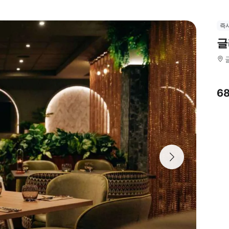
즉
글
6