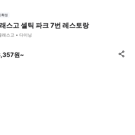
시확정
래스고 셀틱 파크 7번 레스토랑
글래스고
다이닝
8,357원~