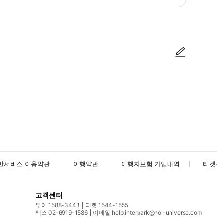
방법을 확인한 후 이용해 주시기 바랍니다. ● 48시간 이내에 바우처를 받지 
사진/동영상
사진/동영상
반서비스 이용약관
여행약관
여행자보험 가입내역
티켓
고객센터
투어 1588-3443
티켓 1544-1555
팩스 02-6919-1586
이메일 help.interpark@nol-universe.com