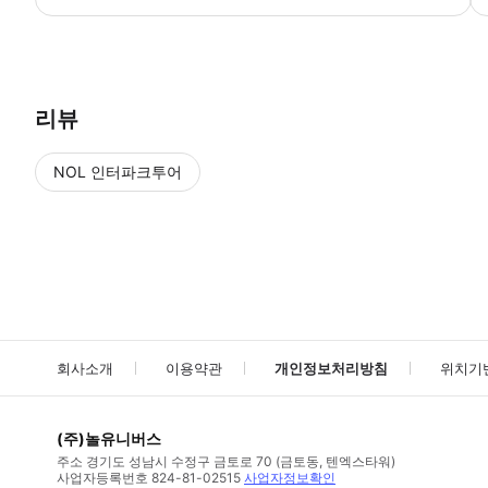
● 예약접수 후 확정이 되면 이용가능합니다. ● 바우처에 안내된 사용 
리뷰
NOL 인터파크투어
NOL
에서 작성된 리뷰 입니다.
별점 높은순
별점 높은순
회사소개
이용약관
개인정보처리방침
위치기
(주)놀유니버스
주소
경기도 성남시 수정구 금토로 70 (금토동, 텐엑스타워)
사업자등록번호
824-81-02515
사업자정보확인