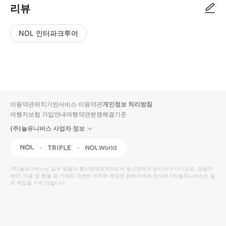
리뷰
NOL 인터파크투어
NOL
별
사
에서
점
진/
작성
높
동
된
은
영
리뷰
순
상
이용약관
위치기반서비스 이용약관
개인정보 처리방침
입니
여행자보험 가입안내
여행약관
분쟁해결기준
다.
(주)놀유니버스 사업자 정보
별
사
NOL
Triple
Interpark Global
점
진/
높
동
(주)놀유니버스
는 일부 상품의 통신판매중개자로서 통신판매의 당사자가 아니므로, 상품의
예약, 이용 및 환불 등 거래와 관련된 의무와 책임은 판매자에게 있으며
은
영
(주)놀유니버스
는 일
체 책임을 지지 않습니다.
순
상