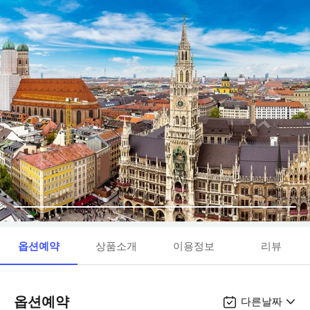
옵션예약
상품소개
이용정보
리뷰
옵션예약
다른날짜