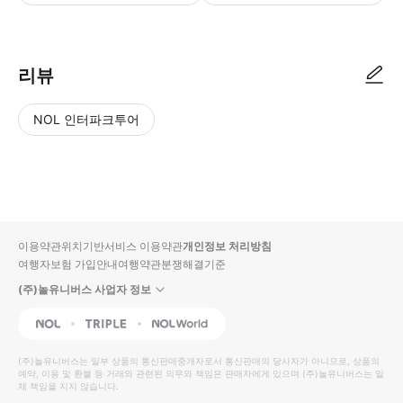
● 예약접수 후 확정이 되면 이용가능합니다. ● 바우처에 안내된 사용 방법
리뷰
NOL 인터파크투어
NOL
별
사
에서
점
진/
작성
높
동
된
은
영
리뷰
순
상
이용약관
위치기반서비스 이용약관
개인정보 처리방침
입니
여행자보험 가입안내
여행약관
분쟁해결기준
다.
(주)놀유니버스 사업자 정보
별
사
NOL
Triple
Interpark Global
점
진/
높
동
(주)놀유니버스
는 일부 상품의 통신판매중개자로서 통신판매의 당사자가 아니므로, 상품의
예약, 이용 및 환불 등 거래와 관련된 의무와 책임은 판매자에게 있으며
은
영
(주)놀유니버스
는 일
체 책임을 지지 않습니다.
순
상