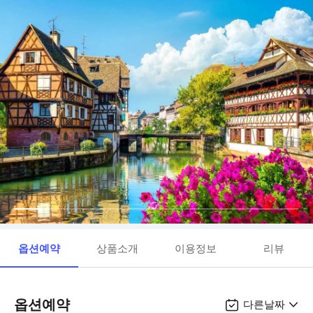
옵션예약
상품소개
이용정보
리뷰
옵션예약
다른날짜