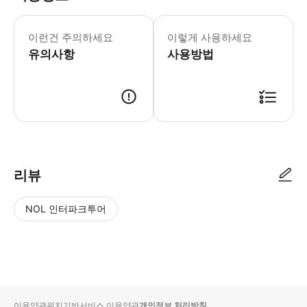
- 이용요건 * 만 5세 이상만 본 액티
- 추가정보 * 유모차 및 휠체어 수용이
이런건 주의하세요
이렇게 사용하세요
- Confirmation: * You will receive a
유의사항
사용방법
리뷰
NOL 인터파크투어
NOL
별
사
에서
점
진/
작성
높
동
된
은
영
리뷰
순
상
이용약관
위치기반서비스 이용약관
개인정보 처리방침