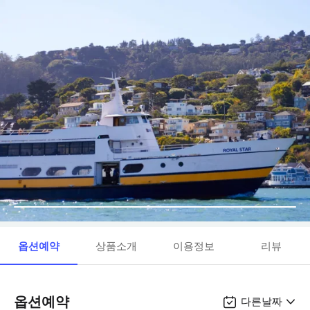
옵션예약
상품소개
이용정보
리뷰
옵션예약
다른날짜