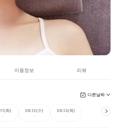
이용정보
리뷰
다른날짜
.11(화)
08.12(수)
08.13(목)
-
-
-