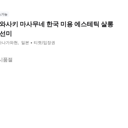
소가능
와사키 마사무네 한국 미용 에스테틱 살롱
선미
가나가와현
일본
티켓/입장권
시품절