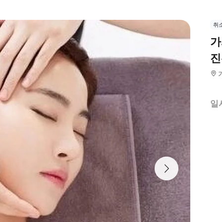
취
가
진
일