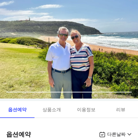
옵션예약
상품소개
이용정보
리뷰
옵션예약
다른날짜