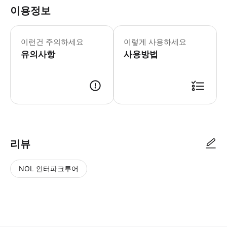
이용정보
. 미팅 포인트에 도착하기 전에 입장권 
이런건 주의하세요
이렇게 사용하세요
유의사항
사용방법
● 예약접수 후 확정이 되면 이용가능합니다. ● 바우처에 안내된 사용 방법
리뷰
NOL 인터파크투어
NOL
별
사
에서
점
진/
작성
높
동
된