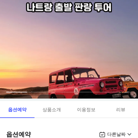
옵션예약
상품소개
이용정보
리뷰
옵션예약
다른날짜