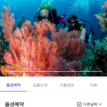
옵션예약
상품소개
이용정보
리뷰
옵션예약
다른날짜