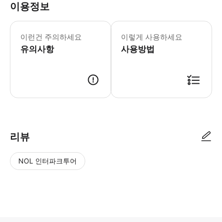
이용정보
이 투어는 6세 이상 참가자가 참여 가
이런건 주의하세요
이렇게 사용하세요
유의사항
사용방법
● 예약접수 후 확정이 되면 이용가능합니다. ● 바우처에 안내된 사용 방법
리뷰
NOL 인터파크투어
NOL
별
사
에서
점
진/
작성
높
동
된
은
영