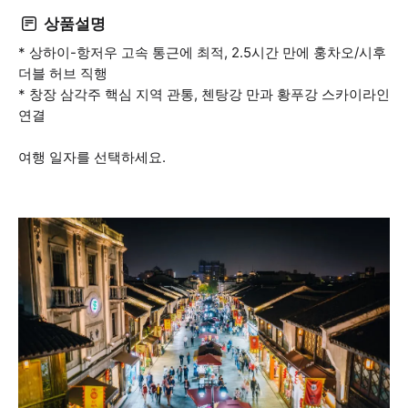
상품설명
* 상하이-항저우 고속 통근에 최적, 2.5시간 만에 훙차오/시후
더블 허브 직행
* 창장 삼각주 핵심 지역 관통, 첸탕강 만과 황푸강 스카이라인
연결
여행 일자를 선택하세요.