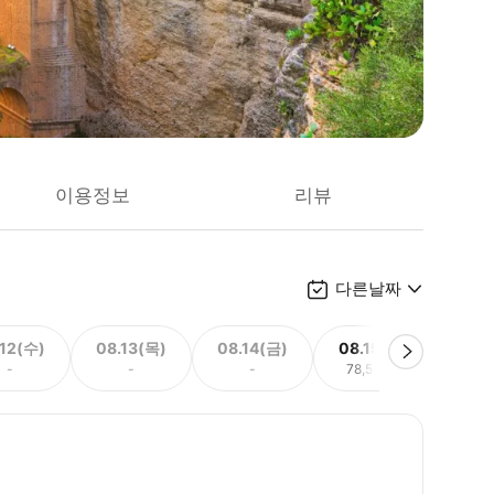
이용정보
리뷰
다른날짜
.12(수)
08.13(목)
08.14(금)
08.15(토)
08.
-
-
-
78,514원