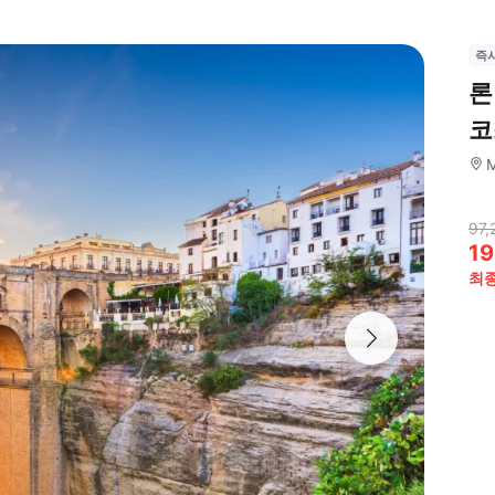
즉
론
코
M
97,
19
최