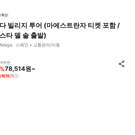
시확정
다 빌리지 투어 (마에스트란자 티켓 포함 /
스타 델 솔 출발)
alaga
스페인
교통편의/이동
208
원
78,514원~
%
종혜택가