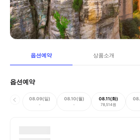
옵션예약
상품소개
옵션예약
08.09(일)
08.10(월)
08.11(화)
08
-
-
78,514원