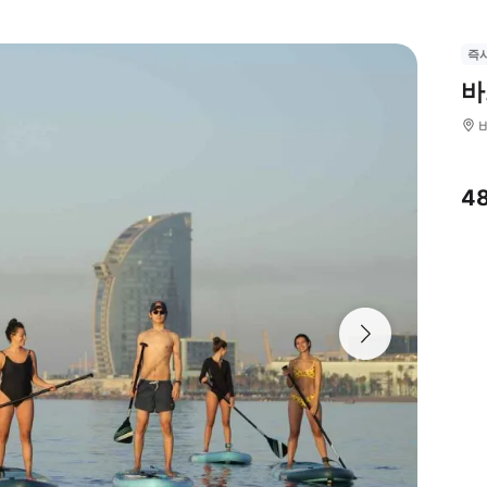
즉
바
4