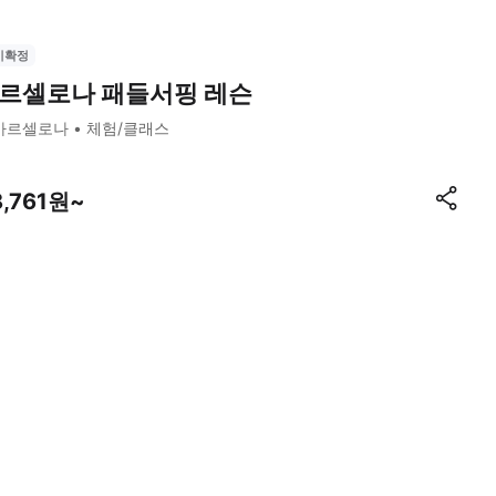
시확정
르셀로나 패들서핑 레슨
바르셀로나
체험/클래스
8,761원~