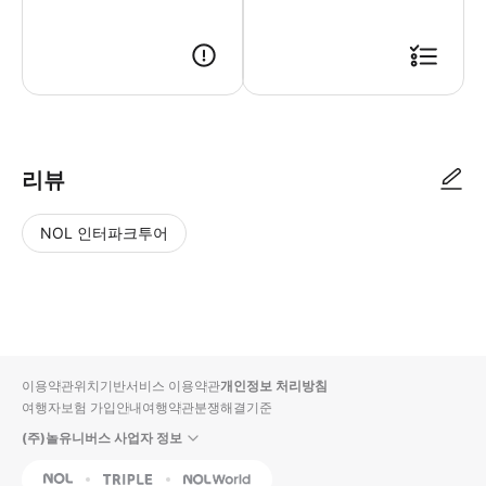
리뷰
NOL 인터파크투어
NOL
별
사
에서
점
진/
작성
높
동
된
은
영
리뷰
순
상
이용약관
위치기반서비스 이용약관
개인정보 처리방침
입니
여행자보험 가입안내
여행약관
분쟁해결기준
다.
(주)놀유니버스 사업자 정보
별
사
NOL
Triple
Interpark Global