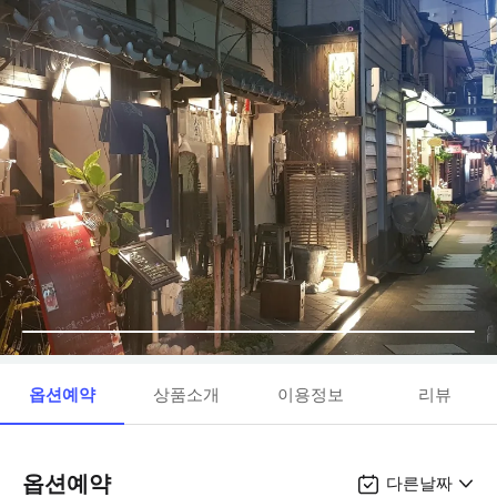
옵션예약
상품소개
이용정보
리뷰
옵션예약
다른날짜