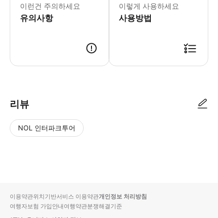
이런건 주의하세요
이렇게 사용하세요
유의사항
사용방법
✅ 포르투 시내 투어 시작 시간 : 오전 투어 시작 시간 : 오전 9시 오후 
리뷰
NOL 인터파크투어
NOL
별
사
에서
점
진/
작성
높
동
된
은
영
리뷰
순
상
이용약관
위치기반서비스 이용약관
개인정보 처리방침
입니
여행자보험 가입안내
여행약관
분쟁해결기준
다.