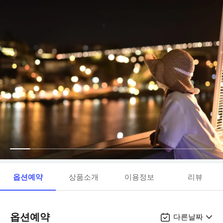
옵션예약
상품소개
이용정보
리뷰
옵션예약
다른날짜