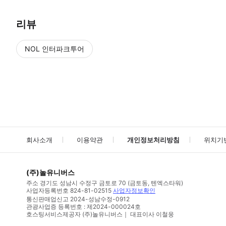
리뷰
NOL 인터파크투어
NOL
에서 작성된 리뷰 입니다.
별점 높은순
별점 높은순
회사소개
이용약관
개인정보처리방침
위치기
(주)놀유니버스
주소
경기도 성남시 수정구 금토로 70 (금토동, 텐엑스타워)
사업자등록번호
824-81-02515
사업자정보확인
통신판매업신고
2024-성남수정-0912
관광사업증 등록번호 : 제2024-000024호
호스팅서비스제공자 (주)놀유니버스｜ 대표이사 이철웅