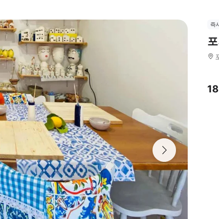
즉
포
1