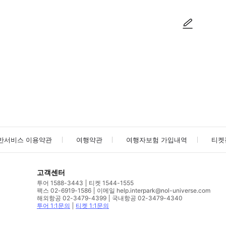
사진/동영상
사진/동영상
반서비스 이용약관
여행약관
여행자보험 가입내역
티켓
고객센터
투어 1588-3443
티켓 1544-1555
팩스 02-6919-1586
이메일 help.interpark@nol-universe.com
해외항공 02-3479-4399
국내항공 02-3479-4340
투어 1:1문의
티켓 1:1문의