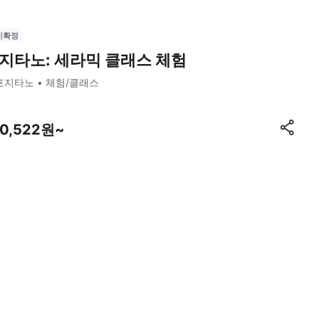
시확정
지타노: 세라믹 클래스 체험
포지타노
체험/클래스
80,522원~