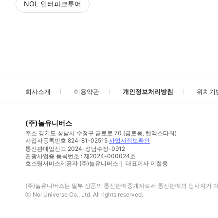
NOL 인터파크투어
NOL
에서 작성된 리뷰 입니다.
별점 높은순
별점 높은순
회사소개
이용약관
개인정보처리방침
위치기
(주)놀유니버스
주소
경기도 성남시 수정구 금토로 70 (금토동, 텐엑스타워)
사업자등록번호
824-81-02515
사업자정보확인
통신판매업신고
2024-성남수정-0912
관광사업증 등록번호 : 제2024-000024호
호스팅서비스제공자 (주)놀유니버스｜ 대표이사 이철웅
(주)놀유니버스
는 일부 상품의 통신판매중개자로서 통신판매의 당사자가 아니
ⓒ
Nol Universe Co
., Ltd. All rights reserved.