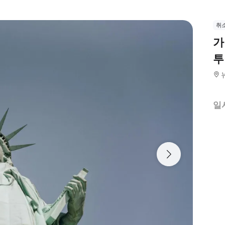
취
가
투
일