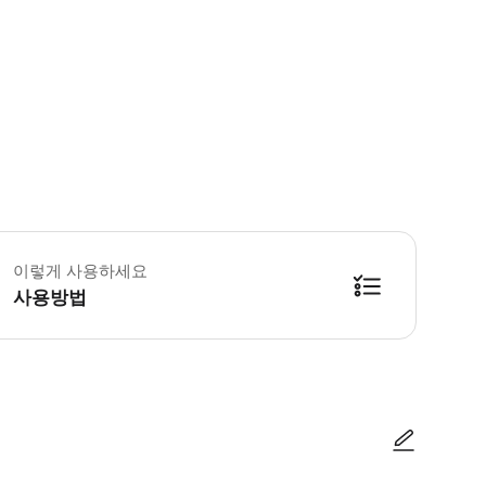
 꼭 알아두세요 * 투어는 영어로만 진행됩니다. * 자유의 여신상 입장권 제외 *
이렇게 사용하세요
사용방법
1 Bowling Green, New York, NY 10004 스핑크스와 사자가