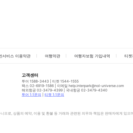
사진/동영상
사진/동영상
반서비스 이용약관
여행약관
여행자보험 가입내역
티켓
고객센터
투어 1588-3443
티켓 1544-1555
팩스 02-6919-1586
이메일 help.interpark@nol-universe.com
해외항공 02-3479-4399
국내항공 02-3479-4340
투어 1:1문의
티켓 1:1문의
므로, 상품의 예약, 이용 및 환불 등 거래와 관련된 의무와 책임은 판매자에게 있으