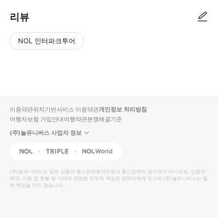
리뷰
NOL 인터파크투어
NOL
별
사
에서
점
진/
작성
높
동
된
은
영
리뷰
순
상
이용약관
위치기반서비스 이용약관
개인정보 처리방침
입니
여행자보험 가입안내
여행약관
분쟁해결기준
다.
(주)놀유니버스 사업자 정보
별
사
NOL
Triple
Interpark Global
점
진/
높
동
(주)놀유니버스
는 일부 상품의 통신판매중개자로서 통신판매의 당사자가 아니므로, 상품의
예약, 이용 및 환불 등 거래와 관련된 의무와 책임은 판매자에게 있으며
은
영
(주)놀유니버스
는 일
체 책임을 지지 않습니다.
순
상