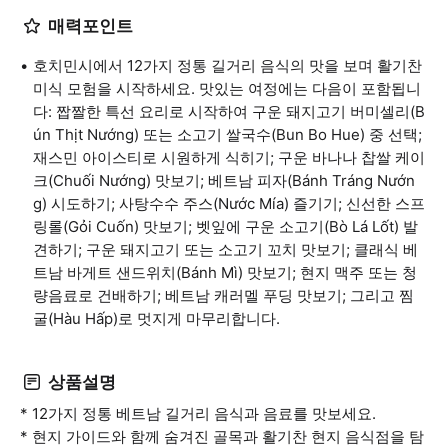
매력포인트
호치민시에서 12가지 정통 길거리 음식의 맛을 보며 활기찬
미식 모험을 시작하세요. 맛있는 여정에는 다음이 포함됩니
다: 짭짤한 특선 요리로 시작하여 구운 돼지고기 버미셀리(B
ún Thịt Nướng) 또는 소고기 쌀국수(Bun Bo Hue) 중 선택;
재스민 아이스티로 시원하게 식히기; 구운 바나나 찹쌀 케이
크(Chuối Nướng) 맛보기; 베트남 피자(Bánh Tráng Nướn
g) 시도하기; 사탕수수 주스(Nước Mía) 즐기기; 신선한 스프
링롤(Gỏi Cuốn) 맛보기; 벳잎에 구운 소고기(Bò Lá Lốt) 발
견하기; 구운 돼지고기 또는 소고기 꼬치 맛보기; 클래식 베
트남 바게트 샌드위치(Bánh Mì) 맛보기; 현지 맥주 또는 청
량음료로 건배하기; 베트남 캐러멜 푸딩 맛보기; 그리고 찜
굴(Hàu Hấp)로 멋지게 마무리합니다.
상품설명
* 12가지 정통 베트남 길거리 음식과 음료를 맛보세요.
* 현지 가이드와 함께 숨겨진 골목과 활기찬 현지 음식점을 탐