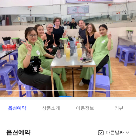
옵션예약
상품소개
이용정보
리뷰
옵션예약
다른날짜