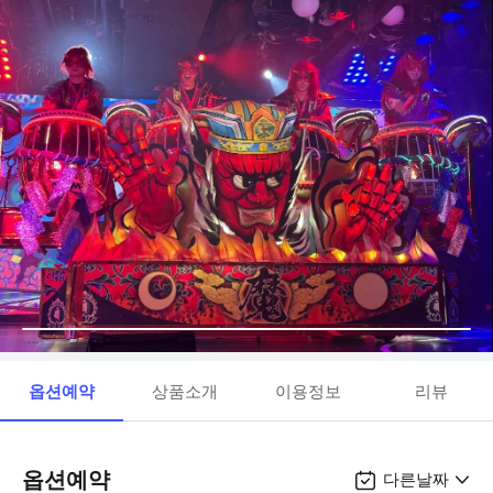
옵션예약
상품소개
이용정보
리뷰
옵션예약
다른날짜