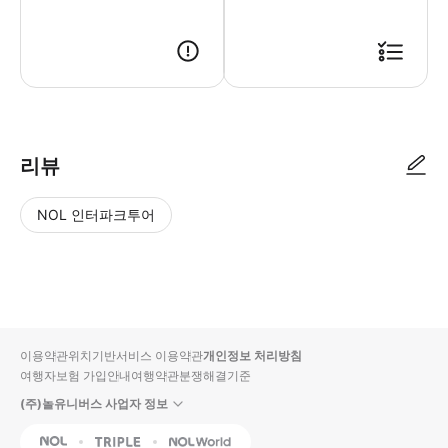
리뷰
NOL 인터파크투어
NOL
별
사
에서
점
진/
작성
높
동
된
은
영
리뷰
순
상
이용약관
위치기반서비스 이용약관
개인정보 처리방침
입니
여행자보험 가입안내
여행약관
분쟁해결기준
다.
(주)놀유니버스 사업자 정보
별
사
NOL
Triple
Interpark Global