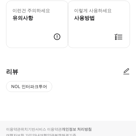
이런건 주의하세요
이렇게 사용하세요
유의사항
사용방법
리뷰
NOL 인터파크투어
NOL
별
사
에서
점
진/
작성
높
동
된
은
영
리뷰
순
상
이용약관
위치기반서비스 이용약관
개인정보 처리방침
입니
여행자보험 가입안내
여행약관
분쟁해결기준