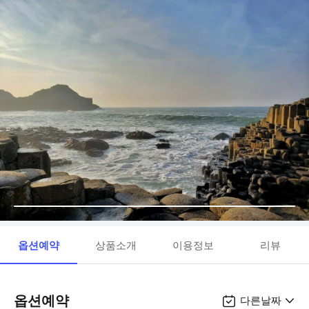
옵션예약
상품소개
이용정보
리뷰
옵션예약
다른날짜