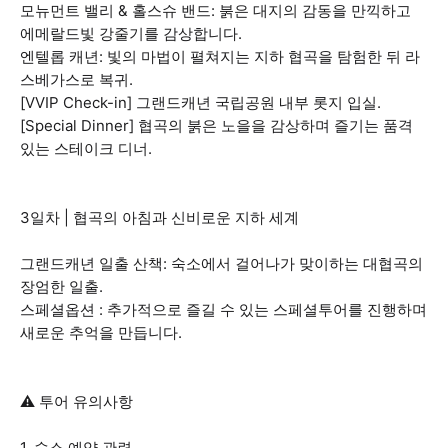
모뉴먼트 밸리 & 홀스슈 밴드: 붉은 대지의 감동을 만끽하고
에메랄드빛 강줄기를 감상합니다.
엔텔롭 캐년: 빛의 마법이 펼쳐지는 지하 협곡을 탐험한 뒤 라
스베가스로 복귀.
[VVIP Check-in] 그랜드캐년 국립공원 내부 롯지 입실.
[Special Dinner] 협곡의 붉은 노을을 감상하며 즐기는 품격
있는 스테이크 디너.
3일차 | 협곡의 아침과 신비로운 지하 세계
그랜드캐년 일출 산책: 숙소에서 걸어나가 맞이하는 대협곡의
장엄한 일출.
스페셜옵션 : 추가적으로 즐길 수 있는 스페셜투어를 진행하며
새로운 추억을 만듭니다.
⚠️ 투어 유의사항
1. 숙소 예약 관련