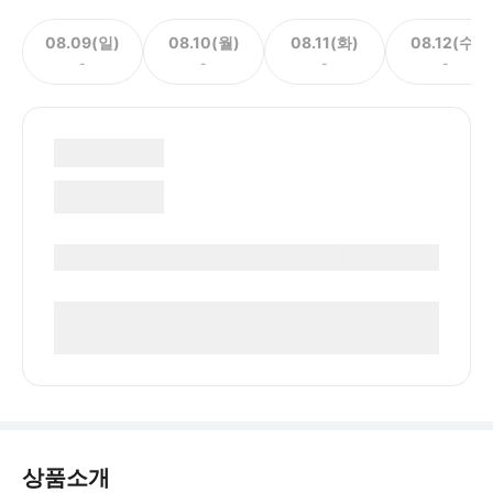
08.09(일)
08.10(월)
08.11(화)
08.12(수)
-
-
-
-
상품소개