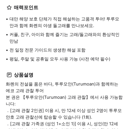
매력포인트
대만 해양 보호 단체가 직접 해설하는 고품격 투어! 투루모
안과 함께 화롄의 야생 돌고래를 만나보세요.
커플, 친구, 아이와 함께 즐기는 고래/돌고래와의 환상적인
만남
전 일정 전문 가이드의 생생한 해설 포함
평일, 주말 및 공휴일 모두 사용 가능 (사전 예약 필수)
상품설명
화롄의 전설을 품은 바다, 투루모안(Turumoan)과 함께하는
에코 고래 관찰 투어
본 권은 【투루모안(Turumoan) 고래 관찰】에서 사용 가능합
니다:
．[고래 관찰 2인권] 이용 시, 만 12세 이상 성인 2명이 투루모
안호 고래 관찰선에 탑승할 수 있습니다 (1회).
．[고래 관찰 가족권 (성인 1+소인 1)] 이용 시, 성인(만 12세