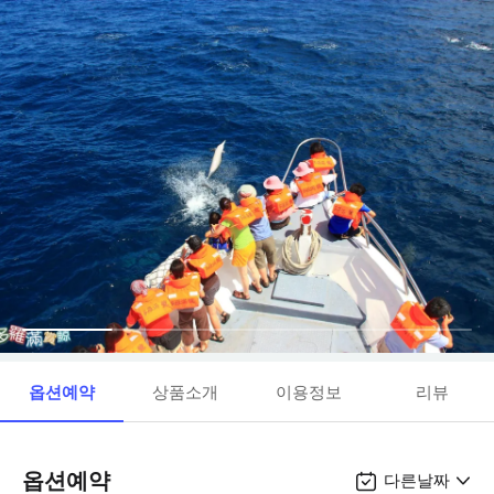
옵션예약
상품소개
이용정보
리뷰
옵션예약
다른날짜