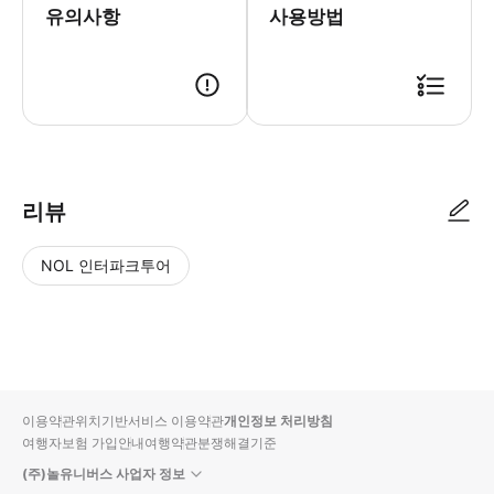
유의사항
사용방법
．본 권은 출발 3일 전까지 예약이 필수입니다. 예약 시 모든 탑승자의 성
리뷰
NOL 인터파크투어
NOL
별
사
에서
점
진/
작성
높
동
된
은
영
리뷰
순
상
이용약관
위치기반서비스 이용약관
개인정보 처리방침
입니
여행자보험 가입안내
여행약관
분쟁해결기준
다.
(주)놀유니버스 사업자 정보