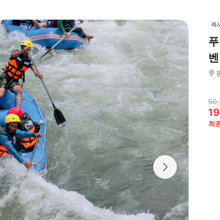
즉
푸
벤
50,
19
최