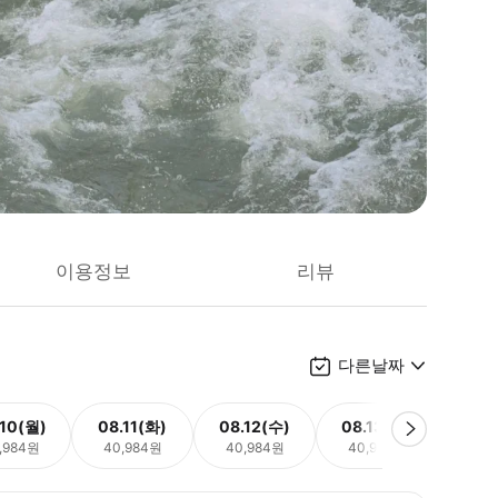
이용정보
리뷰
다른날짜
.10(월)
08.11(화)
08.12(수)
08.13(목)
08.
,984원
40,984원
40,984원
40,984원
40,