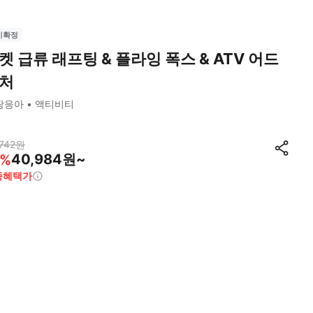
시확정
켓 급류 래프팅 & 플라잉 폭스 & ATV 어드
처
팡응아
액티비티
742
원
40,984원~
%
종혜택가