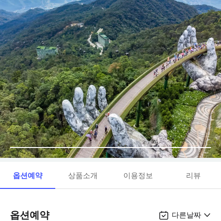
옵션예약
상품소개
이용정보
리뷰
옵션예약
다른날짜