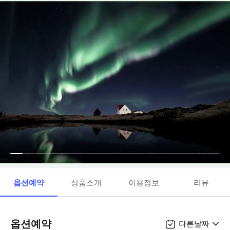
옵션예약
상품소개
이용정보
리뷰
옵션예약
다른날짜