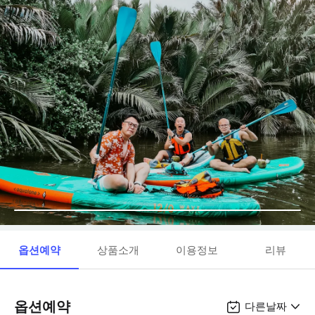
옵션예약
상품소개
이용정보
리뷰
옵션예약
다른날짜